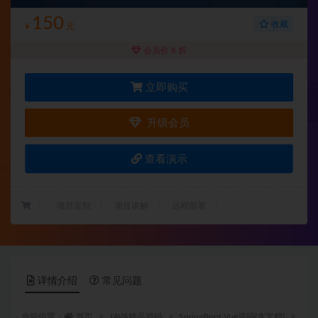
150
收藏
¥
元
会员价 8 折
立即购买
升级会员
查看演示
：
项目定制
项目讲解
远程部署
详情介绍
常见问题
当前位置：
首页
JAVA精品源码
SpringBoot Vue源码(含文档)
正文