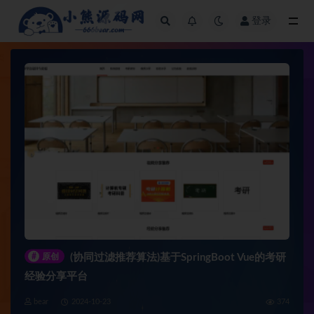
登录
全部
#
原创
(协同过滤推荐算法)基于SpringBoot Vue的考研
经验分享平台
bear
2024-10-23
374