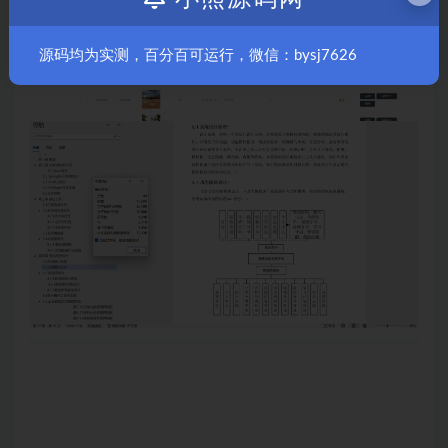
源码均为实测，百分百可运行，微信：bysj7626