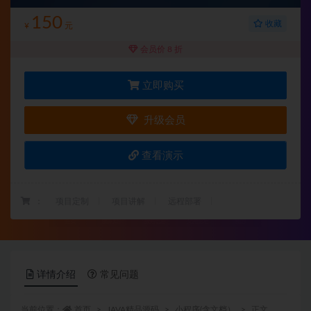
150
收藏
¥
元
会员价 8 折
立即购买
升级会员
查看演示
：
项目定制
项目讲解
远程部署
详情介绍
常见问题
当前位置：
首页
JAVA精品源码
小程序(含文档）
正文