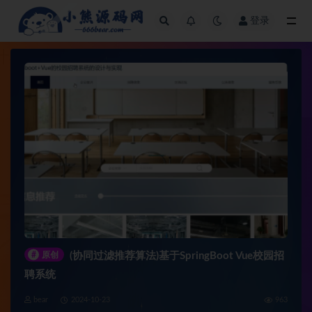
登录
全部
#
原创
(协同过滤推荐算法)基于SpringBoot Vue校园招
聘系统
bear
2024-10-23
963