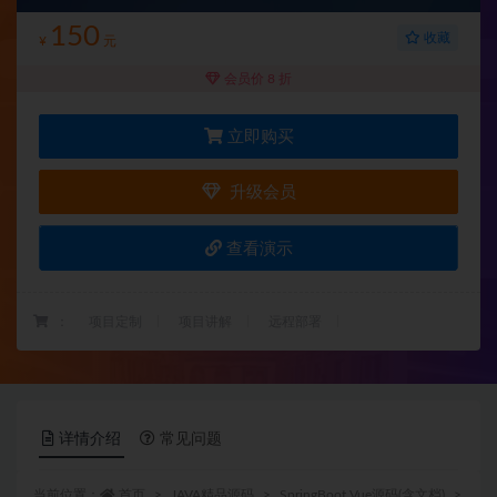
150
收藏
¥
元
会员价 8 折
立即购买
升级会员
查看演示
：
项目定制
项目讲解
远程部署
详情介绍
常见问题
当前位置：
首页
JAVA精品源码
SpringBoot Vue源码(含文档)
正文