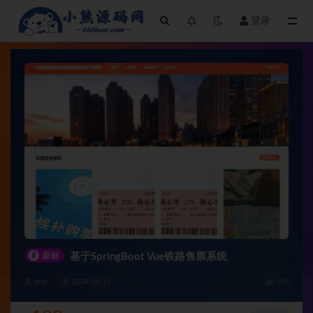
登录
全部
#
原创
基于SpringBoot Vue铁路售票系统
bear
2024-09-16
206