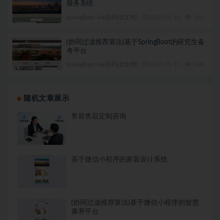
服务系统
SpringBoot Vue源码(含文档)
2025-11-15
165
1
(协同过滤推荐算法)基于SpringBoot的研究生备
考平台
SpringBoot Vue源码(含文档)
2025-11-15
108
1
随机文章展示
售前售后定制咨询
基于微信小程序的家装设计系统
(协同过滤推荐算法)基于微信小程序的智慧
康养平台