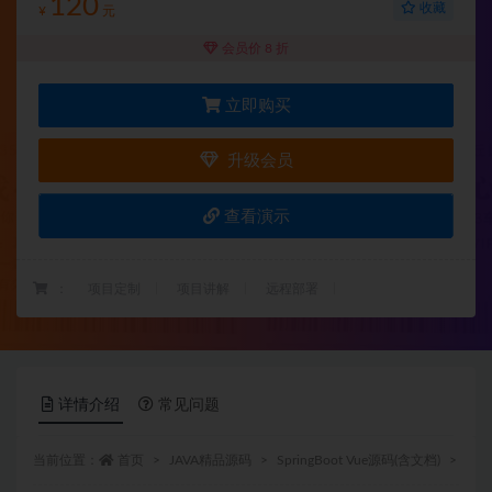
120
收藏
¥
元
会员价 8 折
立即购买
升级会员
查看演示
：
项目定制
项目讲解
远程部署
详情介绍
常见问题
当前位置：
首页
JAVA精品源码
SpringBoot Vue源码(含文档)
正文