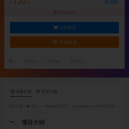
120
收藏
¥
元
会员价 8 折
立即购买
升级会员
：
项目定制
项目讲解
远程部署
详情介绍
常见问题
当前位置：
首页
JAVA精品源码
SpringBoot Vue源码(含文档)
正文
一、 项目介绍