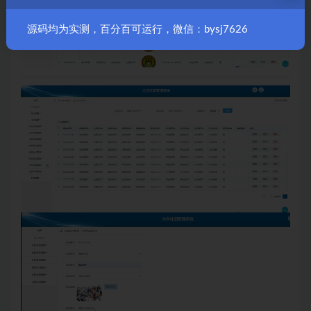
源码均为实测，百分百可运行，微信：bysj7626