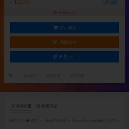
100
收藏
¥
元
会员价 8 折
立即购买
升级会员
查看演示
：
项目定制
项目讲解
远程部署
详情介绍
常见问题
当前位置：
首页
JAVA精品源码
SpringBoot Vue源码(含文档)
正文