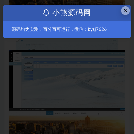
×
小熊源码网
源码均为实测，百分百可运行，微信：bysj7626