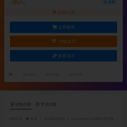
80
收藏
¥
元
会员价 8 折
立即购买
升级会员
查看演示
：
项目定制
项目讲解
远程部署
详情介绍
常见问题
当前位置：
首页
JAVA精品源码
SpringBoot Vue源码(含文档)
正文