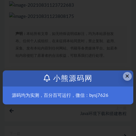
声明：
本站所有文章，如无特殊说明或标注，均为本站原创发
布。任何个人或组织，在未征得本站同意时，禁止复制、盗用、
采集、发布本站内容到任何网站、书籍等各类媒体平台。如若本
站内容侵犯了原著者的合法权益，可联系我们进行处理。
×
小熊源码网
收藏
海报
链接
源码均为实测，百分百可运行，微信：bysj7626
上一篇
Java环境下载和搭建教程
下一篇