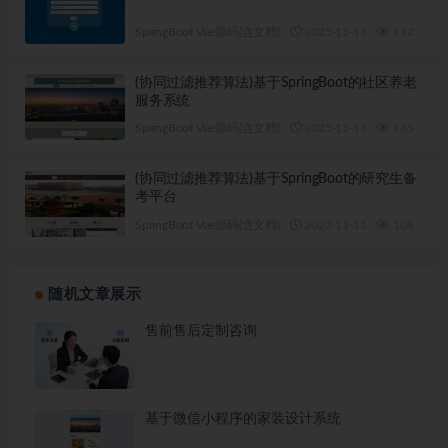
SpringBoot Vue源码(含文档)
2025-11-15
112
1
(协同过滤推荐算法)基于SpringBoot的社区养老
服务系统
SpringBoot Vue源码(含文档)
2025-11-15
165
1
(协同过滤推荐算法)基于SpringBoot的研究生备
考平台
SpringBoot Vue源码(含文档)
2025-11-15
108
1
随机文章展示
售前售后定制咨询
基于微信小程序的家装设计系统