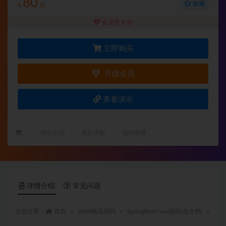
80
收藏
¥
元
会员价 8 折
立即购买
升级会员
查看演示
：
项目定制
项目讲解
远程部署
详情介绍
常见问题
当前位置：
首页
JAVA精品源码
SpringBoot Vue源码(含文档)
正文