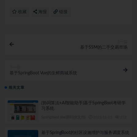
收藏
海报
链接
上一篇
基于SSM的二手交易市场
下一篇
基于SpringBoot Vue的生鲜商城系统
相关文章
(协同算法+AI智能助手)基于SpringBoot考研学
习系统
SpringBoot Vue源码(含文档)
2025-11-15
272
1
基于SpringBoot的社区设施维护与服务调度系统