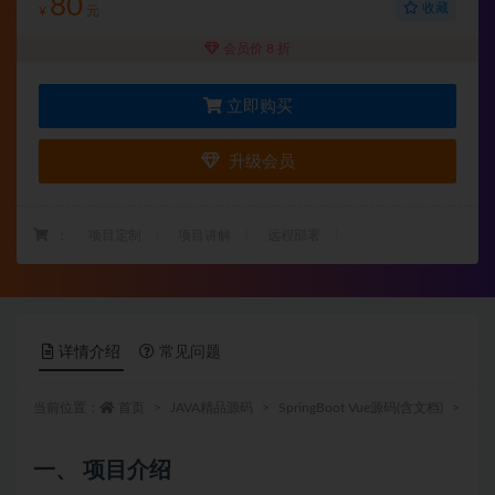
80
收藏
¥
元
会员价 8 折
立即购买
升级会员
：
项目定制
项目讲解
远程部署
详情介绍
常见问题
当前位置：
首页
JAVA精品源码
SpringBoot Vue源码(含文档)
正文
一、 项目介绍