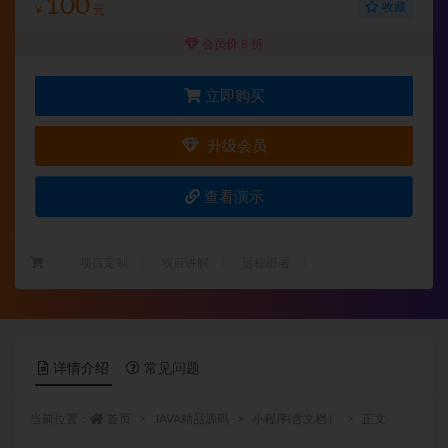
100
收藏
¥
元
会员价 8 折
立即购买
升级会员
查看演示
：
项目定制
项目讲解
远程部署
详情介绍
常见问题
当前位置：
首页
JAVA精品源码
小程序(含文档）
正文