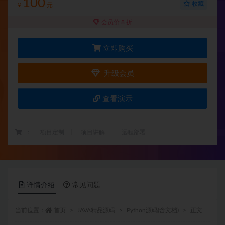
100
收藏
¥
元
会员价 8 折
立即购买
升级会员
查看演示
：
项目定制
项目讲解
远程部署
详情介绍
常见问题
当前位置：
首页
JAVA精品源码
Python源码(含文档)
正文