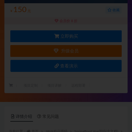
150
收藏
¥
元
会员价 8 折
立即购买
升级会员
查看演示
：
项目定制
项目讲解
远程部署
详情介绍
常见问题
当前位置：
首页
JAVA精品源码
SpringBoot Vue源码(含文档)
正文