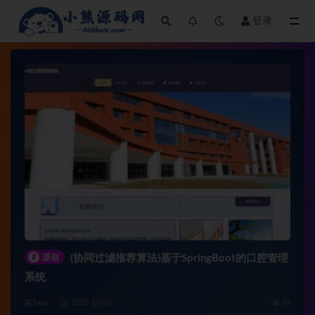
登录
全部
#
原创
(协同过滤推荐算法)基于SpringBoot的口腔管理
系统
bear
2025-11-20
33