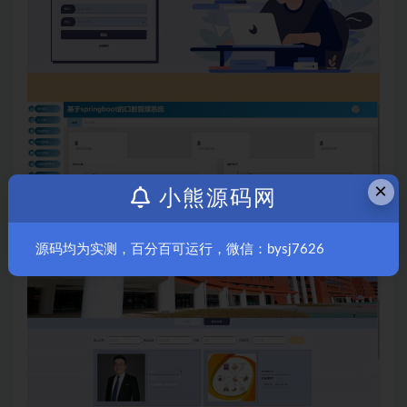
×
小熊源码网
源码均为实测，百分百可运行，微信：bysj7626