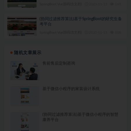
SpringBoot Vue源码(含文档)
2025-11-15
165
1
(协同过滤推荐算法)基于SpringBoot的研究生备
考平台
SpringBoot Vue源码(含文档)
2025-11-15
108
1
随机文章展示
售前售后定制咨询
基于微信小程序的家装设计系统
(协同过滤推荐算法)基于微信小程序的智慧
康养平台