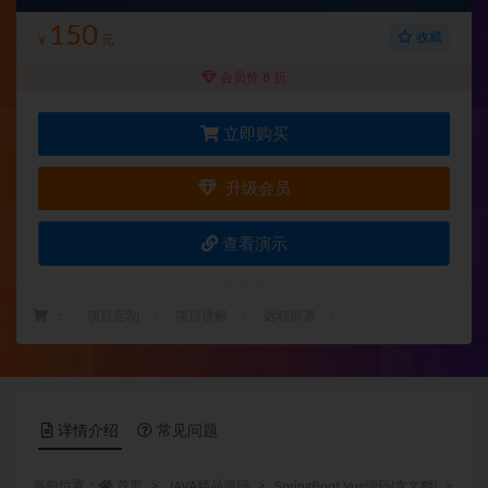
150
收藏
¥
元
会员价 8 折
立即购买
升级会员
查看演示
：
项目定制
项目讲解
远程部署
详情介绍
常见问题
当前位置：
首页
JAVA精品源码
SpringBoot Vue源码(含文档)
正文