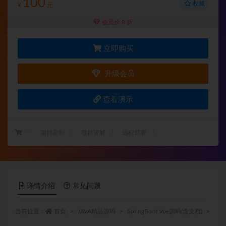
100
收藏
¥
元
会员价 8 折
立即购买
升级会员
查看演示
：
项目定制
项目讲解
远程部署
详情介绍
常见问题
当前位置：
首页
JAVA精品源码
SpringBoot Vue源码(含文档)
正文