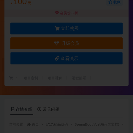
100
收藏
¥
元
会员价 8 折
立即购买
升级会员
查看演示
：
项目定制
项目讲解
远程部署
详情介绍
常见问题
当前位置：
首页
JAVA精品源码
SpringBoot Vue源码(含文档)
正文