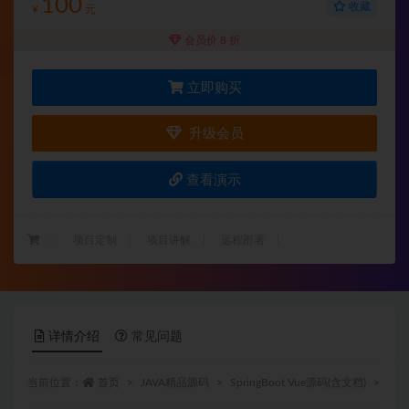
100
收藏
¥
元
会员价 8 折
立即购买
升级会员
查看演示
：
项目定制
项目讲解
远程部署
详情介绍
常见问题
当前位置：
首页
JAVA精品源码
SpringBoot Vue源码(含文档)
正文