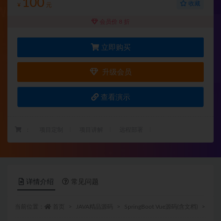
100
收藏
¥
元
会员价 8 折
立即购买
升级会员
查看演示
：
项目定制
项目讲解
远程部署
详情介绍
常见问题
当前位置：
首页
JAVA精品源码
SpringBoot Vue源码(含文档)
正文