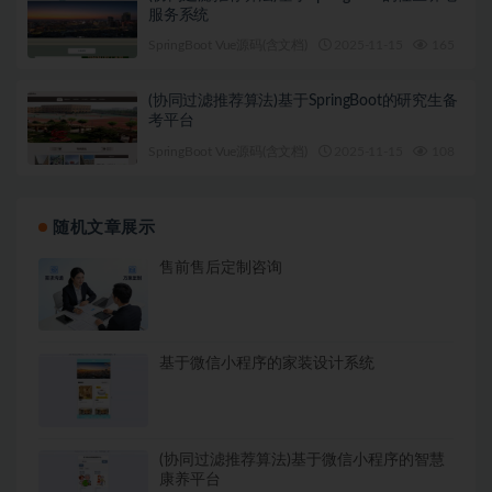
服务系统
SpringBoot Vue源码(含文档)
2025-11-15
165
1
(协同过滤推荐算法)基于SpringBoot的研究生备
考平台
SpringBoot Vue源码(含文档)
2025-11-15
108
1
随机文章展示
售前售后定制咨询
基于微信小程序的家装设计系统
(协同过滤推荐算法)基于微信小程序的智慧
康养平台