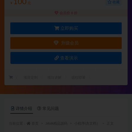
100
收藏
¥
元
会员价 8 折
立即购买
升级会员
查看演示
：
项目定制
项目讲解
远程部署
详情介绍
常见问题
当前位置：
首页
JAVA精品源码
小程序(含文档）
正文